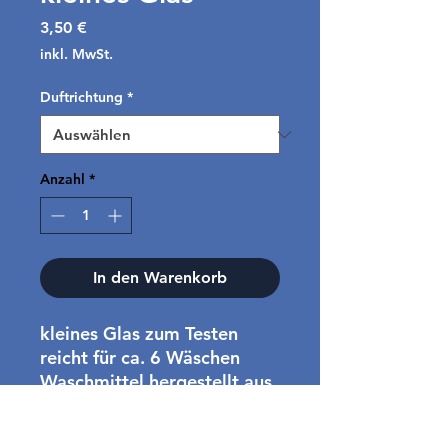
Preis
3,50 €
inkl. MwSt.
Duftrichtung
*
Anzahl
*
In den Warenkorb
kleines Glas zum Testen
reicht für ca. 6 Wäschen
Waschmittel hergestellt aus
selbstproduzierter Seife
vegan, ohne Palmöl