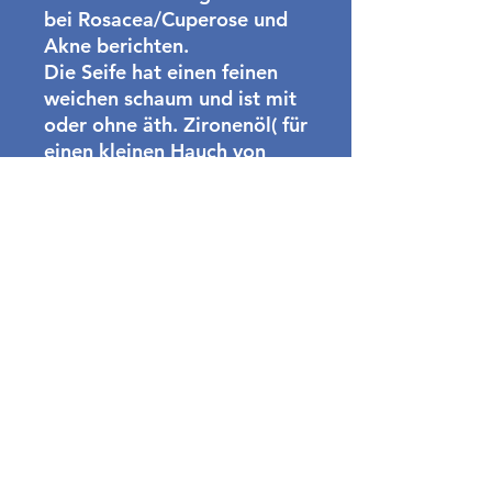
bei Rosacea/Cuperose und
Akne berichten.
Die Seife hat einen feinen
weichen schaum und ist mit
oder ohne äth. Zironenöl( für
einen kleinen Hauch von
Frische) erhältlich.
Früher waren Kohlwickel,
heute ist es
Sauerkrautsaftseife.
Stückgewicht ca. 20 Gramm
Inhaltsstoffe:
Kokosöl, Rapsöl,
Olivenöl,Sauerkrautsaft,
Wasser, Sonnenblumenöl,
äth. Zitronenöl
verpackt als
Geschenk/Mitbringsel