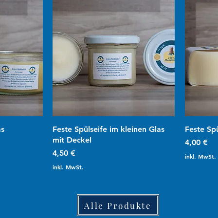
ht
Schnellansicht
as
Feste Spülseife im kleinen Glas
Feste Spü
mit Deckel
Preis
4,00 €
Preis
4,50 €
inkl. MwSt.
inkl. MwSt.
Alle Produkte