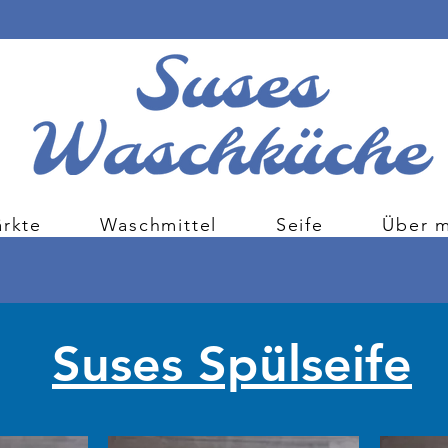
rkte
Waschmittel
Seife
Über m
Suses Spülseife