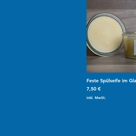
Schnellansic
Feste Spülseife im Gl
Preis
7,50 €
inkl. MwSt.